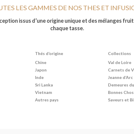
UTES LES GAMMES DE NOS THES ET INFUSI
eption issus d’une origine unique et des mélanges fruit
chaque tasse.
Thés d’origine
Collections
Chine
Val de Loire
Japon
Carnets de 
Inde
Jeanne d’Arc
Sri Lanka
Demeures du 
Vietnam
Bonnes Chos
Autres pays
Saveurs et B