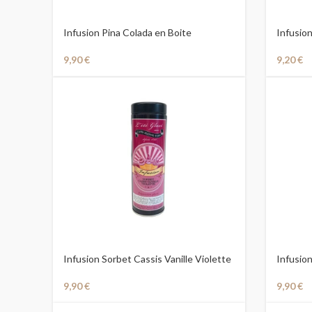
Infusion Pina Colada en Boite
Infusio
9,90
€
9,20
€
Infusion Sorbet Cassis Vanille Violette
Infusion
en Boite
Boite
9,90
€
9,90
€