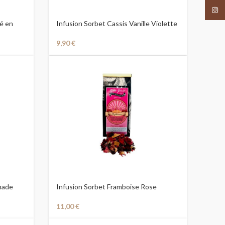
Insta
té en
Infusion Sorbet Cassis Vanille Violette
9,90
€
nnade
Infusion Sorbet Framboise Rose
Gingembre
11,00
€