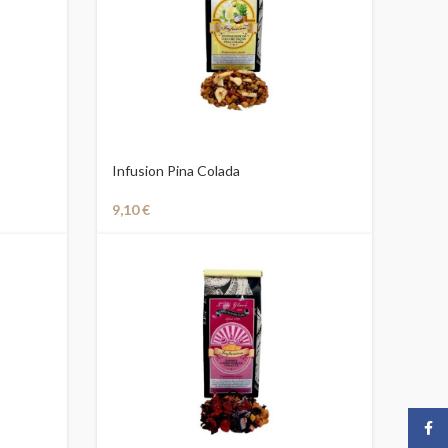
Infusion Pina Colada
9,10
€
Face