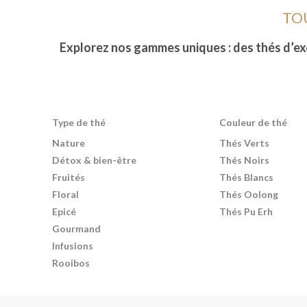
TO
Explorez nos gammes uniques : des thés d’exc
Type de thé
Couleur de thé
Nature
Thés Verts
Détox & bien-être
Thés Noirs
Fruités
Thés Blancs
Floral
Thés Oolong
Epicé
Thés Pu Erh
Gourmand
Infusions
Rooibos