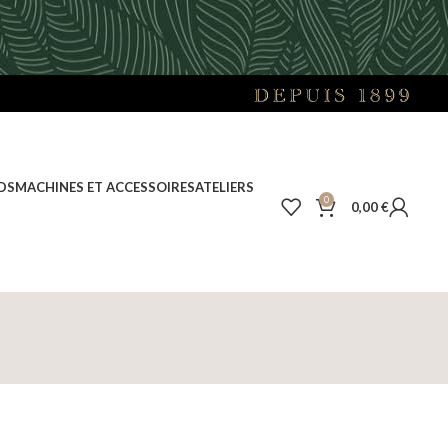
DS
MACHINES ET ACCESSOIRES
ATELIERS
0
0,00
€