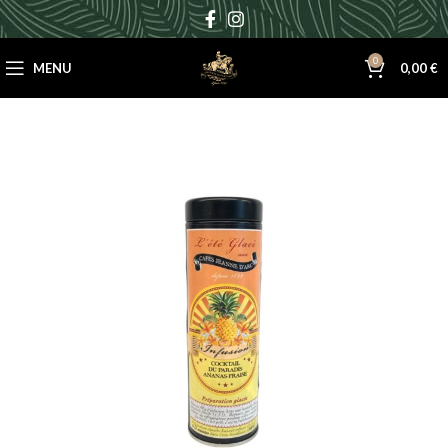
0
MENU
0,00
€