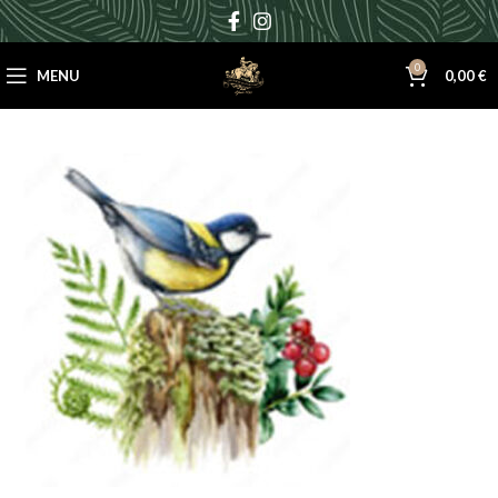
0
MENU
0,00
€