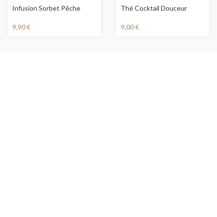
Infusion Sorbet Pêche
Thé Cocktail Douceur
Melon Abricot
Exotique
9,90
€
9,00
€