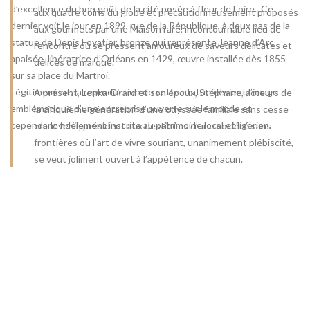
d’excellence du bon goût de la cité posée à fleur de Loire. Ce
aux quatre coins du globe et précautionneusement proposés
dernier voit le jour en 1899, rue de la République, à deux pas de la
aux gourmets par une Maison rare, incontournable lieu de
statue de Denis Foyatier, bronze qui représente Jeanne d’Arc
rencontre où se pressent amoureux de saveurs délicates et
apaisée, libératrice d’Orléans en 1429, œuvre installée dès 1855
délices de marque.
sur sa place du Martroi.
Légitimement, la reproduction de cette statue devient l’image
A présent, Lenka Girard et son époux, Stéphane, acteurs de
emblématique d’une entreprise ouverte sur le monde et
la cinquième génération d’une odyssée familiale sans cesse
cependant fidèlement inscrite au patrimoine local et ligérien.
en devenir, président aux destinées d’une société sans
frontières où l’art de vivre souriant, unanimement plébiscité,
se veut joliment ouvert à l’appétence de chacun.