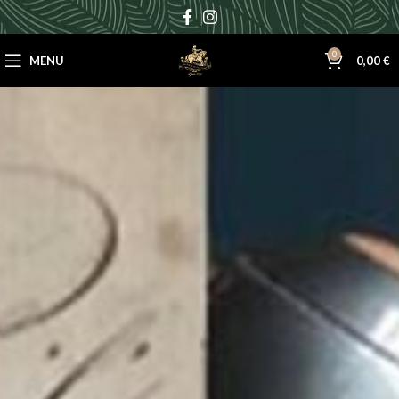
0
MENU
0,00
€