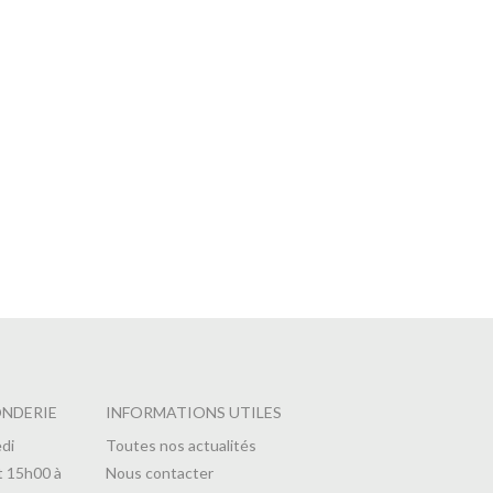
ONDERIE
INFORMATIONS UTILES
di
Toutes nos actualités
t 15h00 à
Nous contacter