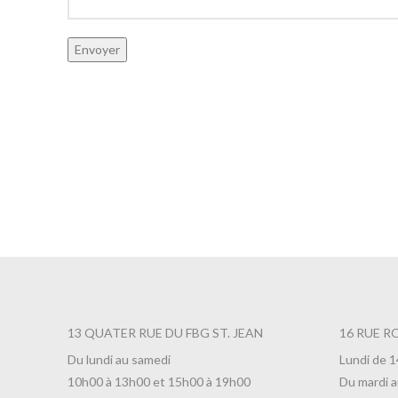
13 QUATER RUE DU FBG ST. JEAN
16 RUE R
Du lundi au samedi
Lundi de 
10h00 à 13h00 et 15h00 à 19h00
Du mardi a