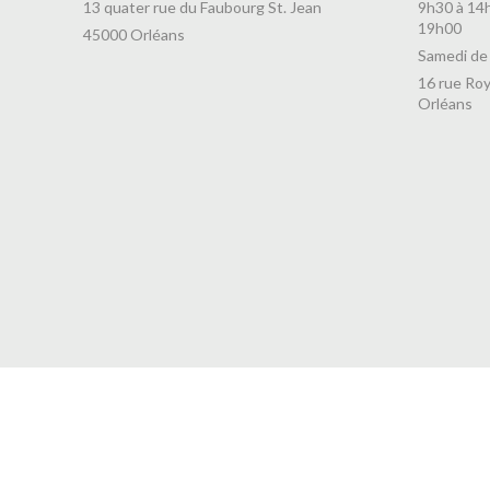
13 quater rue du Faubourg St. Jean
9h30 à 14
19h00
45000 Orléans
Samedi de
16 rue Roy
Orléans