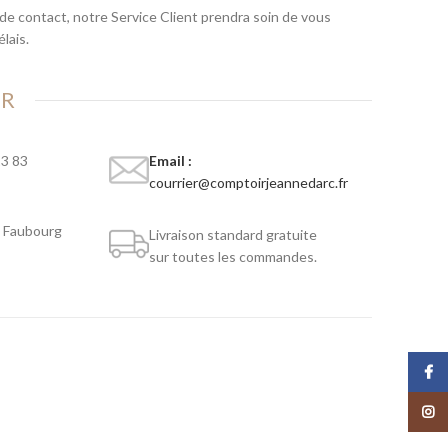
 de contact, notre Service Client prendra soin de vous
lais.
ER
23 83
Email :
courrier@comptoirjeannedarc.fr
u Faubourg
Livraison standard gratuite
sur toutes les commandes.
Face
Insta