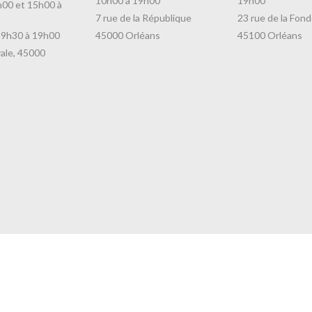
10h00 à 19h00
19h00
h00 et 15h00 à
7 rue de la République
23 rue de la Fond
 9h30 à 19h00
45000 Orléans
45100 Orléans
ale, 45000
© Copyright 2025 | Cafés Jeanne d'Arc | Tous droits réservés |
Mentions Légales