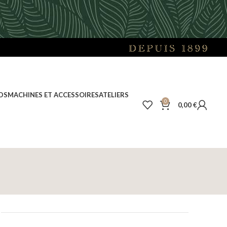
DS
MACHINES ET ACCESSOIRES
ATELIERS
0
0,00
€