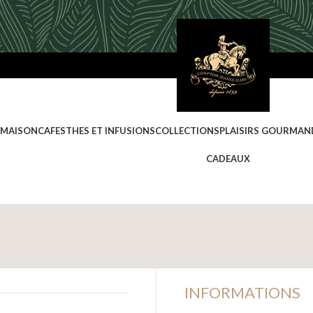
 MAISON
CAFES
THES ET INFUSIONS
COLLECTIONS
PLAISIRS GOURMAN
CADEAUX
INFORMATIONS