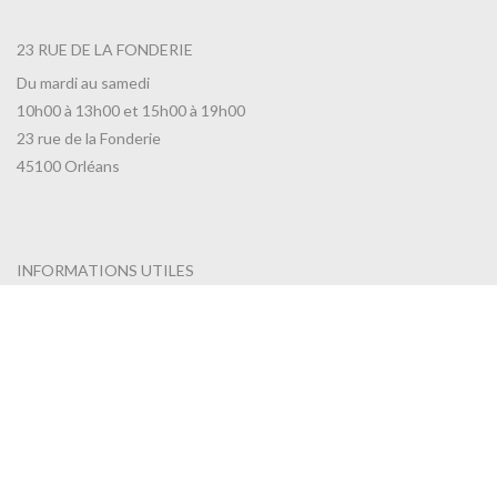
23 RUE DE LA FONDERIE
Du mardi au samedi
10h00 à 13h00 et 15h00 à 19h00
23 rue de la Fonderie
45100 Orléans
INFORMATIONS UTILES
Toutes nos actualités
Nous contacter
CGV
RGPD