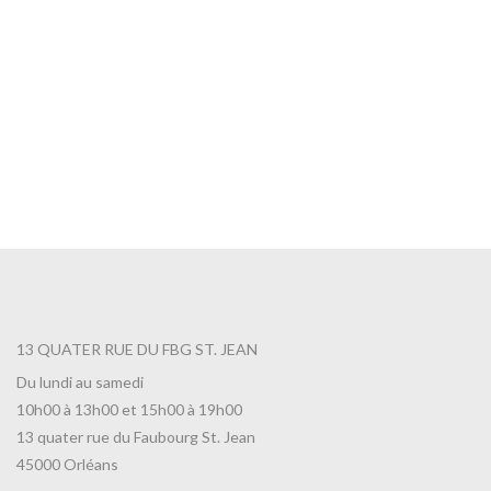
13 QUATER RUE DU FBG ST. JEAN
Du lundi au samedi
10h00 à 13h00 et 15h00 à 19h00
13 quater rue du Faubourg St. Jean
45000 Orléans