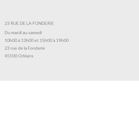
23 RUE DE LA FONDERIE
Du mardi au samedi
10h00 à 13h00 et 15h00 à 19h00
23 rue de la Fonderie
45100 Orléans
INFORMATIONS UTILES
Toutes nos actualités
Nous contacter
CGV
RGPD