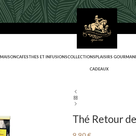
 MAISON
CAFES
THES ET INFUSIONS
COLLECTIONS
PLAISIRS GOURMAN
CADEAUX
Thé Retour d
9,90
€