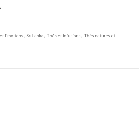
s
et Emotions
,
Sri Lanka
,
Thés et infusions
,
Thés natures et