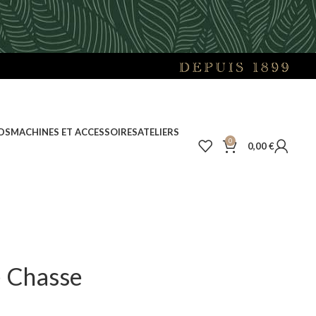
DS
MACHINES ET ACCESSOIRES
ATELIERS
0
0,00
€
e Chasse