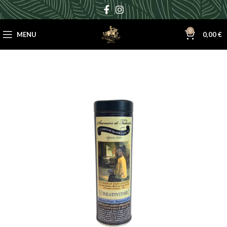
0
MENU
0,00
€