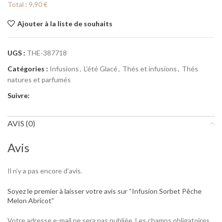
Total :
9,90 €
Ajouter à la liste de souhaits
UGS :
THE-387718
Catégories :
Infusions
,
L’été Glacé
,
Thés et infusions
,
Thés
natures et parfumés
Suivre:
AVIS (0)
Avis
Il n’y a pas encore d’avis.
Soyez le premier à laisser votre avis sur “Infusion Sorbet Pêche
Melon Abricot”
Votre adresse e-mail ne sera pas publiée.
Les champs obligatoires