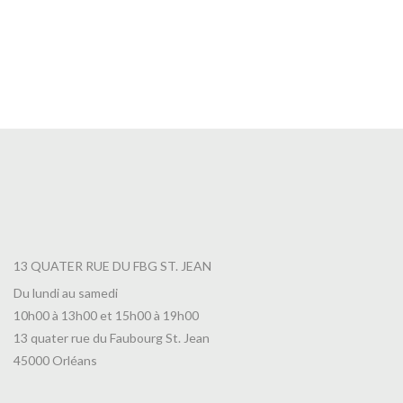
Thé Promenade au Bord du Lac Leman
7,00
€
13 QUATER RUE DU FBG ST. JEAN
Du lundi au samedi
10h00 à 13h00 et 15h00 à 19h00
13 quater rue du Faubourg St. Jean
45000 Orléans