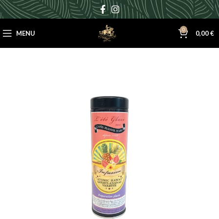
0
MENU
0,00
€