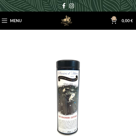
0
MENU
0,00
€