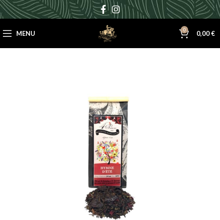
0
MENU
0,00
€