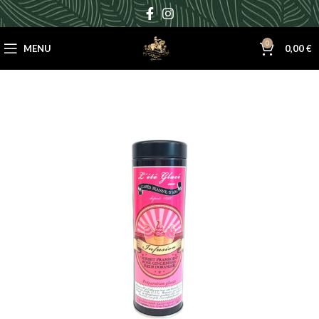
0
MENU
0,00
€