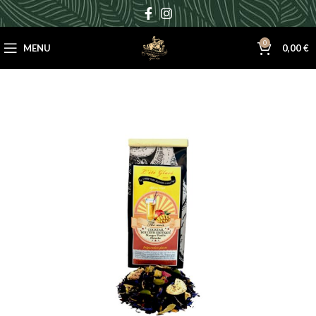
0
MENU
0,00
€