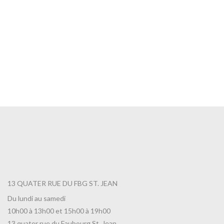
Thé Promenade au Bord du Lac Leman
7,00
€
13 QUATER RUE DU FBG ST. JEAN
Du lundi au samedi
10h00 à 13h00 et 15h00 à 19h00
13 quater rue du Faubourg St. Jean