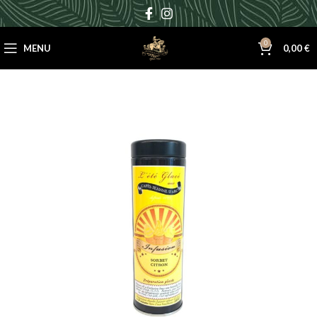
0
MENU
0,00
€