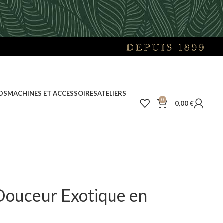
DS
MACHINES ET ACCESSOIRES
ATELIERS
0
0,00
€
Douceur Exotique en