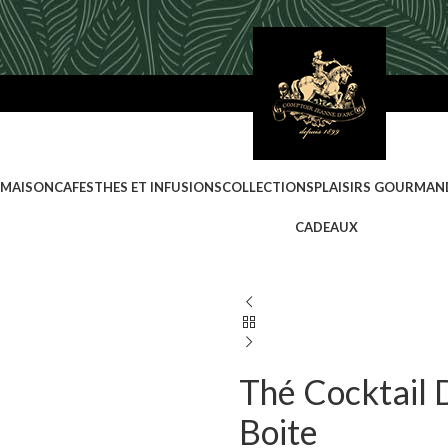
 MAISON
CAFES
THES ET INFUSIONS
COLLECTIONS
PLAISIRS GOURMAN
CADEAUX
Thé Cocktail 
Boite