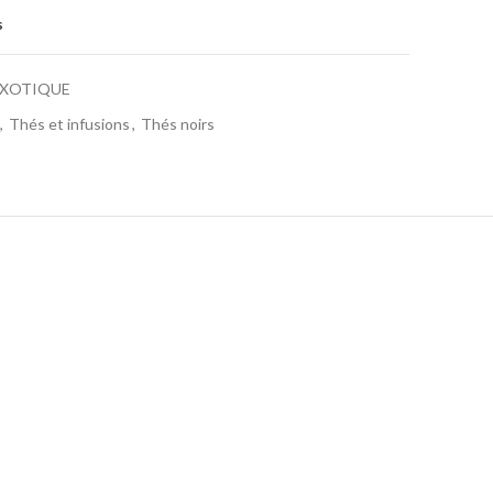
s
XOTIQUE
,
Thés et infusions
,
Thés noirs