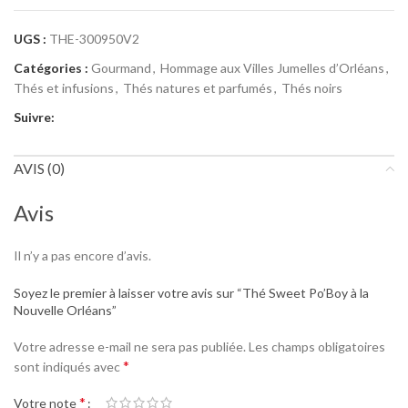
UGS :
THE-300950V2
Catégories :
Gourmand
,
Hommage aux Villes Jumelles d’Orléans
,
Thés et infusions
,
Thés natures et parfumés
,
Thés noirs
Suivre:
AVIS (0)
Avis
Il n’y a pas encore d’avis.
Soyez le premier à laisser votre avis sur “Thé Sweet Po’Boy à la
Nouvelle Orléans”
Votre adresse e-mail ne sera pas publiée.
Les champs obligatoires
*
sont indiqués avec
*
Votre note