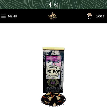
0
MENU
0,00
€