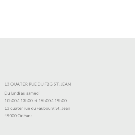
Thé Promenade au Bord du Lac Leman
7,00
€
13 QUATER RUE DU FBG ST. JEAN
Du lundi au samedi
10h00 à 13h00 et 15h00 à 19h00
13 quater rue du Faubourg St. Jean
45000 Orléans