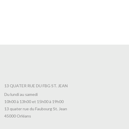
Thé Sweet Po’Boy à la Nouvelle Orléans
10,50
€
13 QUATER RUE DU FBG ST. JEAN
Du lundi au samedi
10h00 à 13h00 et 15h00 à 19h00
13 quater rue du Faubourg St. Jean
45000 Orléans