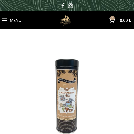
0
MENU
0,00
€