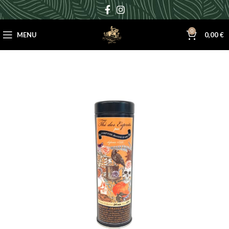
0
MENU
0,00
€