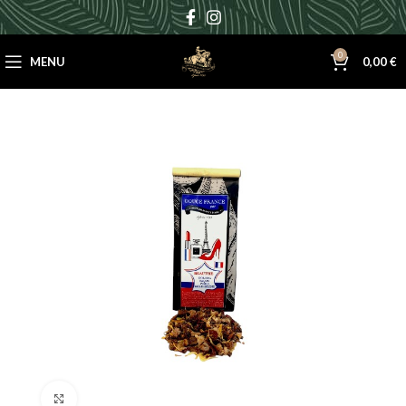
0
MENU
0,00
€
Cliquez pour agrandir