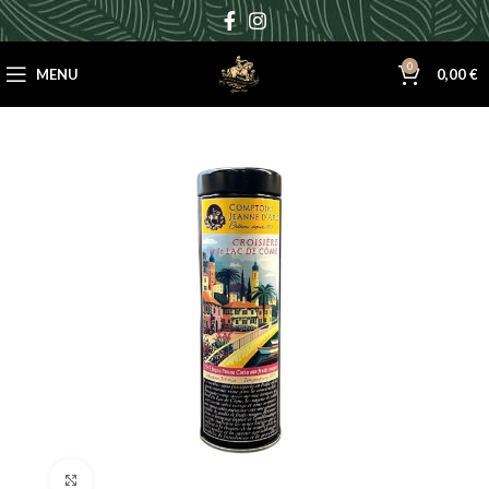
0
MENU
0,00
€
Cliquez pour agrandir