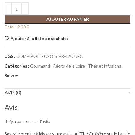
AJOUTER AU PANIER
Total :
9,90 €
Ajouter à la liste de souhaits
UGS :
COMP-BOITECROISIERELACDEC
Catégories :
Gourmand
,
Récits de la Loire
,
Thés et infusions
Suivre:
AVIS (0)
Avis
Il n’y a pas encore d’avis.
Soyez le premier à laisser votre avis sur “Thé Croisière sur le Lac de