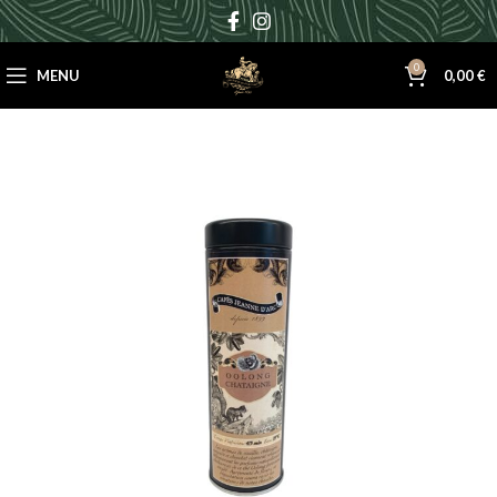
0
MENU
0,00
€