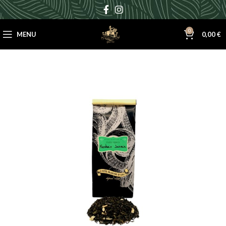
0
MENU
0,00
€