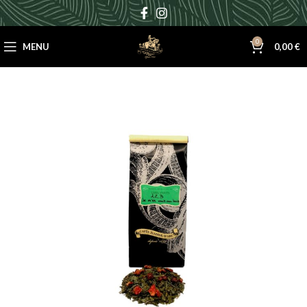
0
MENU
0,00
€