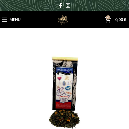
0
MENU
0,00
€