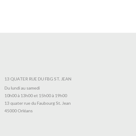
Thé Promenade au Bord du Lac Leman
7,00
€
13 QUATER RUE DU FBG ST. JEAN
Du lundi au samedi
10h00 à 13h00 et 15h00 à 19h00
13 quater rue du Faubourg St. Jean
45000 Orléans