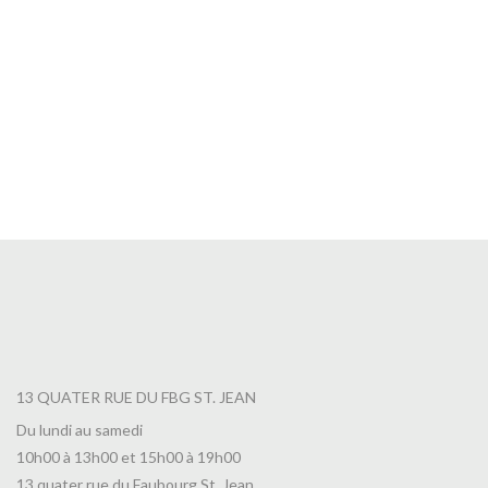
Thé Rêverie Tropicale en Boite
9,90
€
13 QUATER RUE DU FBG ST. JEAN
Du lundi au samedi
10h00 à 13h00 et 15h00 à 19h00
13 quater rue du Faubourg St. Jean