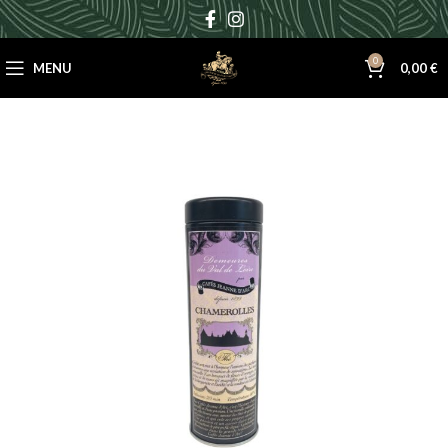
0
MENU
0,00
€