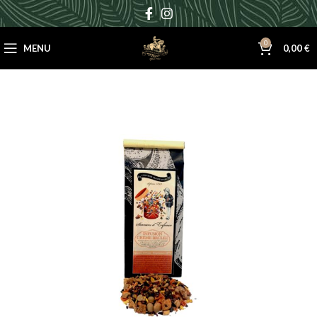
0
MENU
0,00
€