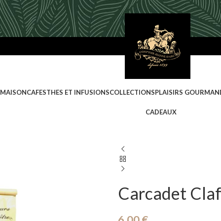
 MAISON
CAFES
THES ET INFUSIONS
COLLECTIONS
PLAISIRS GOURMAN
CADEAUX
Carcadet Claf
6,00
€