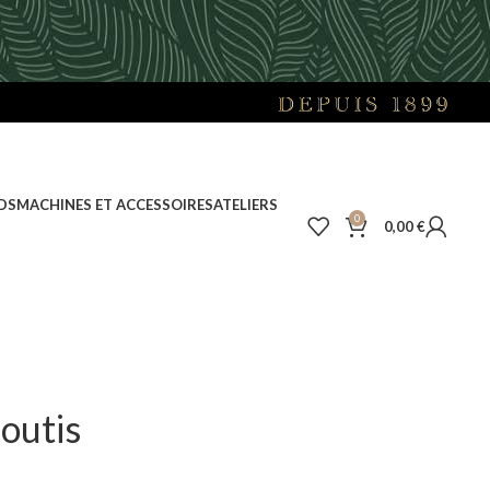
DS
MACHINES ET ACCESSOIRES
ATELIERS
0
0,00
€
outis