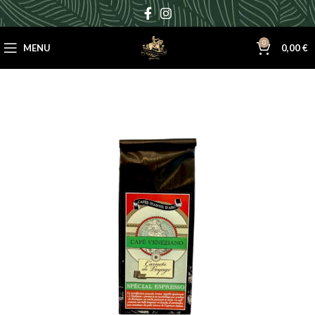
0
MENU
0,00
€