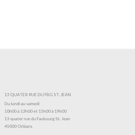
Café Vietnam
5,90
€
13 QUATER RUE DU FBG ST. JEAN
Du lundi au samedi
10h00 à 13h00 et 15h00 à 19h00
13 quater rue du Faubourg St. Jean
45000 Orléans