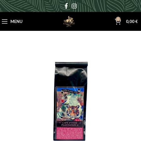
0
MENU
0,00
€