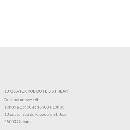
Café Colombie El Progreso
12,50
€
13 QUATER RUE DU FBG ST. JEAN
Du lundi au samedi
10h00 à 13h00 et 15h00 à 19h00
13 quater rue du Faubourg St. Jean
45000 Orléans