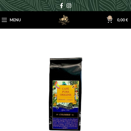
0
MENU
0,00
€