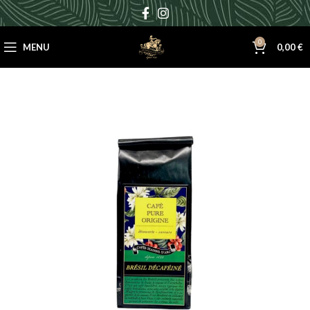
0
MENU
0,00
€