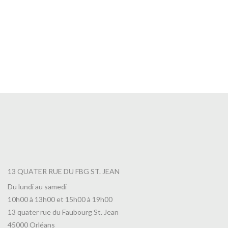
Café Colombie El Progreso
12,50
€
13 QUATER RUE DU FBG ST. JEAN
Du lundi au samedi
10h00 à 13h00 et 15h00 à 19h00
13 quater rue du Faubourg St. Jean
45000 Orléans