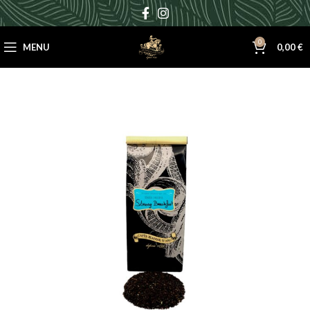
0
MENU
0,00
€