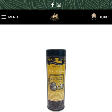
0
MENU
0,00
€