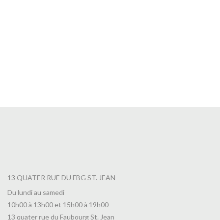
Thé Earl Grey Yin Zhen en Boite
9,90
€
13 QUATER RUE DU FBG ST. JEAN
Du lundi au samedi
10h00 à 13h00 et 15h00 à 19h00
13 quater rue du Faubourg St. Jean