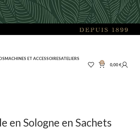
DS
MACHINES ET ACCESSOIRES
ATELIERS
0
0,00
€
e en Sologne en Sachets