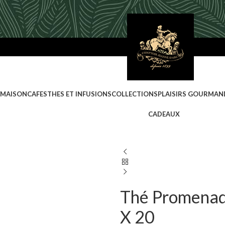
 MAISON
CAFES
THES ET INFUSIONS
COLLECTIONS
PLAISIRS GOURMAN
CADEAUX
Thé Promenad
X 20