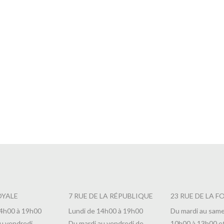
min en Sachets X 20
Rooibos Souffle Bien Etre en 
0,45
€
OYALE
7 RUE DE LA RÉPUBLIQUE
23 RUE DE LA F
14h00 à 19h00
Lundi de 14h00 à 19h00
Du mardi au same
u vendredi
Du mardi au vendredi de
10h00 à 13h00 e