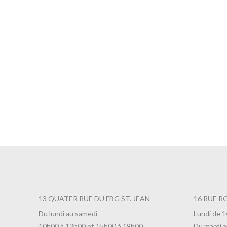
Thé Voie de l’Harmonie en Sachets
Thé Jas
0,45
€
10,50
€
13 QUATER RUE DU FBG ST. JEAN
16 RUE R
Du lundi au samedi
Lundi de 
10h00 à 13h00 et 15h00 à 19h00
Du mardi a