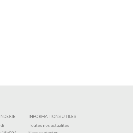
Sachet
ONDERIE
INFORMATIONS UTILES
di
Toutes nos actualités
t 15h00 à
Nous contacter