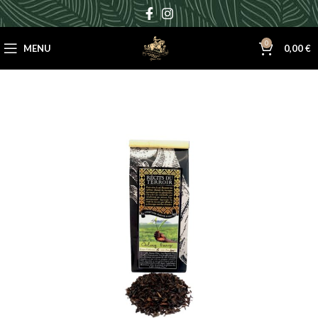
0
MENU
0,00
€