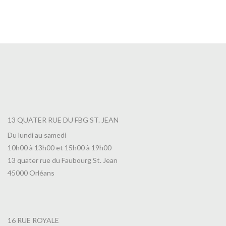
Thé Promenade au Bord du Lac Leman
7,00
€
13 QUATER RUE DU FBG ST. JEAN
Du lundi au samedi
10h00 à 13h00 et 15h00 à 19h00
13 quater rue du Faubourg St. Jean
45000 Orléans
16 RUE ROYALE