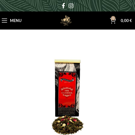
0
MENU
0,00
€