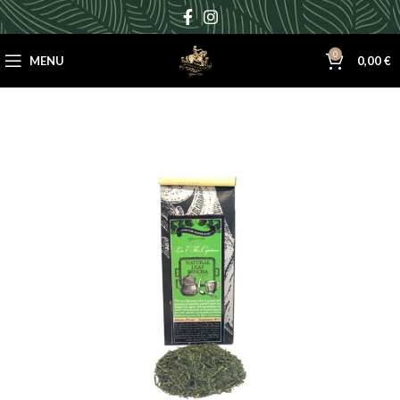
0
MENU
0,00
€