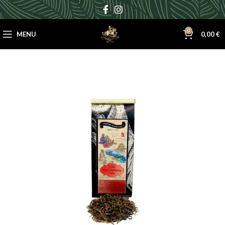
0
MENU
0,00
€