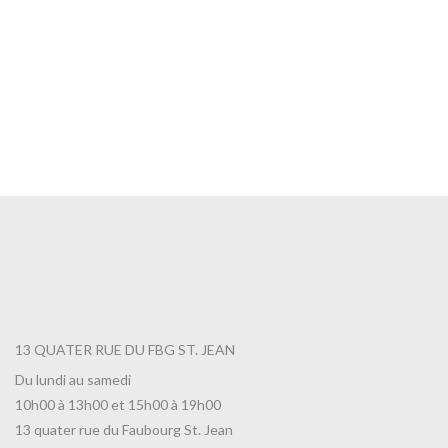
Thé Promenade au Bord du Lac Leman
7,00
€
13 QUATER RUE DU FBG ST. JEAN
Du lundi au samedi
10h00 à 13h00 et 15h00 à 19h00
13 quater rue du Faubourg St. Jean