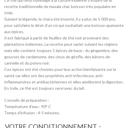
Ce thé qui rend hommage à la culture indienne s’inspire de la
recette traditionnelle de masala chai, boisson très populaire en
Inde.
Suivant la légende, le chai a été inventé, il y a plus de 5 000 ans,
pour satisfaire le désir d’un roi qui souhaitait une boisson apaisante
aux épices.
Il est fabriqué à partir de feuilles de thé noir provenant des
plantations indiennes. La recette peut varier suivant les régions
mais elle contient toujours 5 épices de base : du gingembre, des
gousses de cardamome, des clous de girofle, des bâtons de
cannelle et du poivre noir.
Ces épices ont été choisies pour leur action bienfaisante sur la
santé car elles ont des propriétés anti-infectieuse, anti-
inflammatoires et antibactériennes et elles améliorent la digestion.
En Inde, ce thé est toujours servi avec du lait.
Conseils de préparation :
Température d’eau : 90° C
Temps d’infusion : 4-5 minutes.
VOTRE CONDITIONNEMENT
*