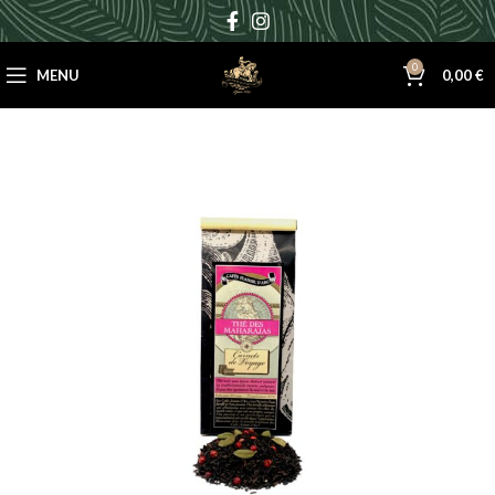
0
MENU
0,00
€