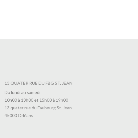
Thé Promenade au Bord du Lac Leman
7,00
€
13 QUATER RUE DU FBG ST. JEAN
Du lundi au samedi
10h00 à 13h00 et 15h00 à 19h00
13 quater rue du Faubourg St. Jean
45000 Orléans