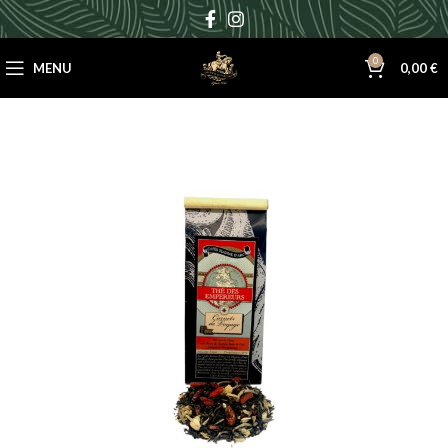
0
MENU
0,00
€