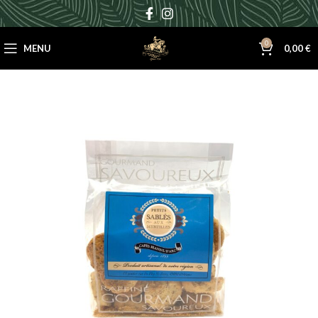
0
MENU
0,00
€