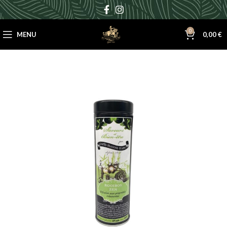
0
MENU
0,00
€