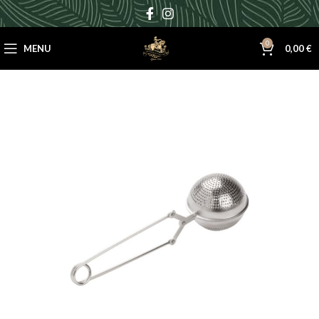
0
MENU
0,00
€