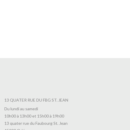
Bouteille Pastel Citron Givré 500ml
26,00
€
13 QUATER RUE DU FBG ST. JEAN
Du lundi au samedi
10h00 à 13h00 et 15h00 à 19h00
13 quater rue du Faubourg St. Jean