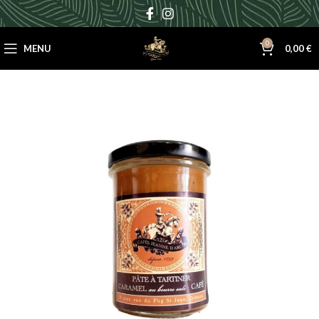
0
MENU
0,00
€