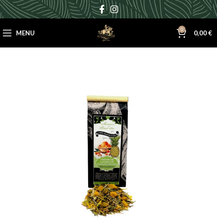
0
MENU
0,00
€