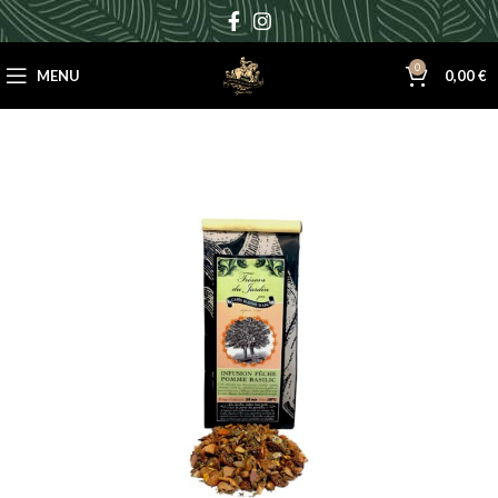
0
MENU
0,00
€