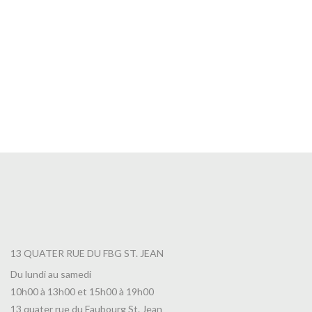
Infusion Douceur Tropicale en Boite
9,90
€
13 QUATER RUE DU FBG ST. JEAN
Du lundi au samedi
10h00 à 13h00 et 15h00 à 19h00
13 quater rue du Faubourg St. Jean