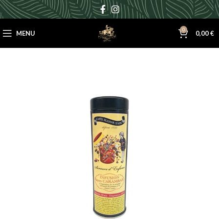
0
MENU
0,00
€