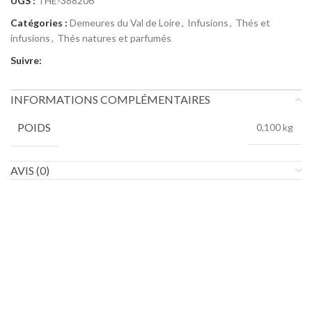
UGS :
THE-388206
Catégories :
Demeures du Val de Loire
,
Infusions
,
Thés et
infusions
,
Thés natures et parfumés
Suivre:
INFORMATIONS COMPLÉMENTAIRES
POIDS
0,100 kg
AVIS (0)