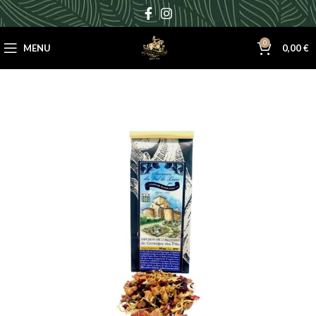
0
MENU
0,00
€